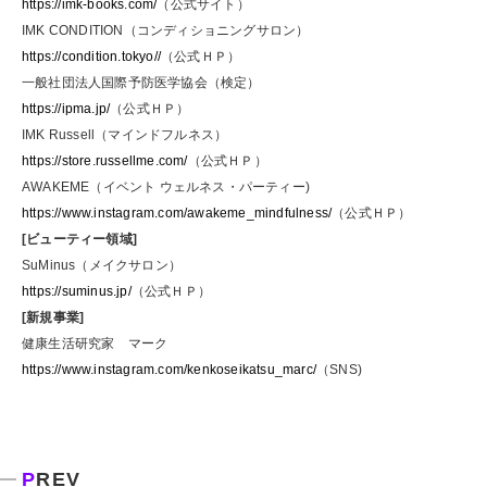
https://imk-books.com/
（公式サイト）
IMK CONDITION（コンディショニングサロン）
https://condition.tokyo//
（公式ＨＰ）
一般社団法人国際予防医学協会（検定）
https://ipma.jp/
（公式ＨＰ）
IMK Russell（マインドフルネス）
https://store.russellme.com/
（公式ＨＰ）
AWAKEME（イベント ウェルネス・パーティー)
https://www.instagram.com/awakeme_mindfulness/
（公式ＨＰ）
[ビューティー領域]
SuMinus（メイクサロン）
https://suminus.jp/
（公式ＨＰ）
[新規事業]
健康生活研究家 マーク
https://www.instagram.com/kenkoseikatsu_marc/
（SNS)
P
REV