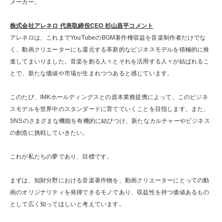
メーカー。
株式会社アレネロ 代表取締役CEO 杉山昌平コメント
アレネロは、これまでYouTubeのBGM著作権収益を音楽制作者だけでな
く、動画クリエーターにも還元する革新的なビジネスモデルを積極的に推
進してまいりました。音楽を創る人々とそれを活用する人々が結ばれるこ
とで、新たな価値や市場が生まれつつあると感じています。
このたび、IMKホールディングスとの資本業務提携によって、このビジネ
スモデルを世界中のスタンダードに育てていくことを目指します。また、
SNSのさまざまな機能を有機的に結びつけ、新たなカルチャーやビジネス
の創造に挑戦していきたい。
これが私たちの夢であり、目標です。
まずは、知財分野における音楽著作物を、動画クリエーターにとっての動
画のオリジナリティを発揮できるモノであり、収益性を持つ価値あるもの
として広く知ってほしいと考えています。