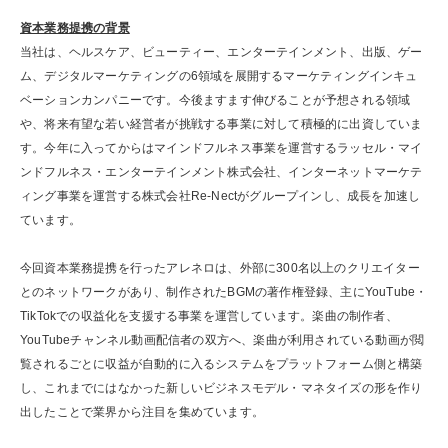
資本業務提携の背景
当社は、ヘルスケア、ビューティー、エンターテインメント、出版、ゲー
ム、デジタルマーケティングの6領域を展開するマーケティングインキュ
ベーションカンパニーです。今後ますます伸びることが予想される領域
や、将来有望な若い経営者が挑戦する事業に対して積極的に出資していま
す。今年に入ってからはマインドフルネス事業を運営するラッセル・マイ
ンドフルネス・エンターテインメント株式会社、インターネットマーケテ
ィング事業を運営する株式会社Re-Nectがグループインし、成長を加速し
ています。
今回資本業務提携を行ったアレネロは、外部に300名以上のクリエイター
とのネットワークがあり、制作されたBGMの著作権登録、主にYouTube・
TikTokでの収益化を支援する事業を運営しています。楽曲の制作者、
YouTubeチャンネル動画配信者の双方へ、楽曲が利用されている動画が閲
覧されるごとに収益が自動的に入るシステムをプラットフォーム側と構築
し、これまでにはなかった新しいビジネスモデル・マネタイズの形を作り
出したことで業界から注目を集めています。