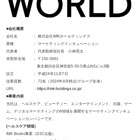
■会社概要
会社名 ： 株式会社IMKホールディングス
業種 ： マーケティングインキュベーション
代表者 ： 代表取締役社長 小林亮太
本部所在地 ： 〒150-0001
東京都渋谷区神宮前5-50-5青山NSビル3階
設立 ： 平成24年11月7日
従業員数 ： 72名（2024年8月時点/グループ全体）
URL ：
https://imk-holdings.co.jp/
■事業内容
当社は、ヘルスケア、ビューティー、エンターテインメント、出版、ゲー
ム、デジタルマーケティングの6領域を展開するマーケティングインキュ
ベーションカンパニーです。
[ヘルスケア領域]
IMK Books事業（D2C出版）