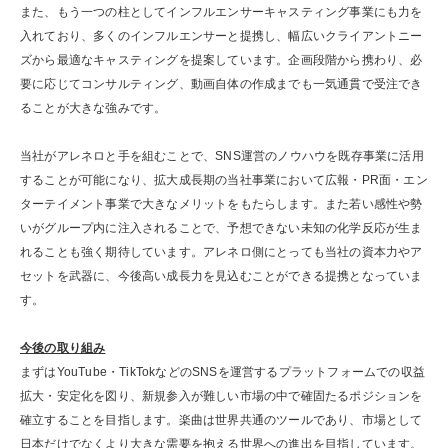
また、もう一つの柱としてインフルエンサーキャスティング事業にも力を
入れており、多くのインフルエンサーと提携し、幅広いクライアントニー
ズから最適なキャスティングを提案しています。企画段階から携わり、必
要に応じてコンサルティング、動画自体の作成までも一気通貫で受注でき
ることが大きな強みです。
当社がアレネロと手を組むことで、SNS運営のノウハウを既存事業に活用
することが可能になり、拡大成長期の当社事業において広報・PR面・エン
ターテイメント事業で大きなメリットをもたらします。また若い感性や勢
いがグループ内に注入されることで、予想できない未知の化学反応が生ま
れることも強く期待しています。アレネロ側にとっても当社の資本力やア
セットを武器に、今後高い成長力を見込むことができる提携となっていま
す。
今後の取り組み
まずはYouTube・TikTokなどのSNSを運営するプラットフォームでの収益
拡大・安定化を図り、新規参入が難しい市場の中で確固たるポジションを
確立することを目指します。楽曲は世界共通のツールであり、市場として
日本だけでなくより大きな需要を抱える世界への進出を目指しています。