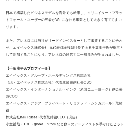
日本で構築したビジネスモデルを海外でも転用し、クリエイター・プラッ
トフォーム・ユーザーの三者がWinになれる事業として大きく育ててまい
ります。
また、アレネロには当社がリードインベスターとして出資することに合わ
せ、エイベックス株式会社 元代表取締役副社長である千葉龍平氏が株主と
して参加することになり、アレネロの経営力に一層厚みが生まれました。
【千葉龍平氏プロフィール】
エイベックス・グループ・ホールディングス株式会社
（現・エイベックス株式会社）代表取締役副社長CSO
エイベックス・インターナショナル・インク（米国ニューヨーク）副会長
兼COO
エイベックス・アジア・プライベート・リミテッド（シンガポール）取締
役
株式会社IMK Russell代表取締役CEO（現任）
小室哲哉・TRF・globe・hitomiなど数々のアーティストを手がけたヒット